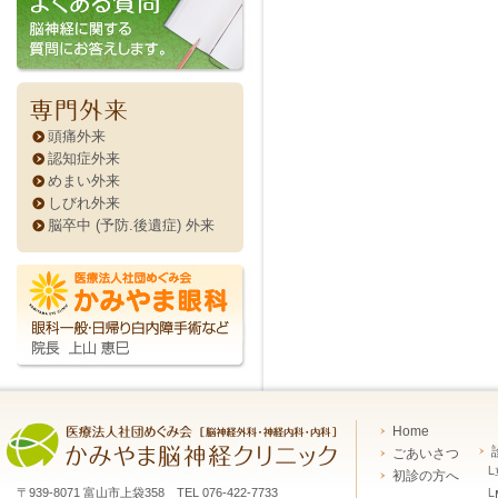
頭痛外来
認知症外来
めまい外来
しびれ外来
脳卒中 (予防.後遺症) 外来
Home
ごあいさつ
└
初診の方へ
〒939-8071 富山市上袋358 TEL 076-422-7733
└