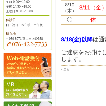
午前 9:00〜12:00
8/10
8/11（金
午後 14:30〜18:00
（木）
土曜日 9:00〜13:00
〇
休
休診日
日・祝日・木午後・土午後
所在地
8/18(金)
以降
は通
〒939-8071 富山市上袋358
ご迷惑をお掛け
します。
< 戻る