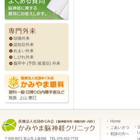
頭痛外来
認知症外来
めまい外来
しびれ外来
脳卒中 (予防.後遺症) 外来
Home
ごあいさつ
└
初診の方へ
〒939-8071 富山市上袋358 TEL 076-422-7733
└