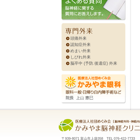
頭痛外来
認知症外来
めまい外来
しびれ外来
脳卒中 (予防.後遺症) 外来
〒939-8071 富山市上袋358 TEL 076-422-7733