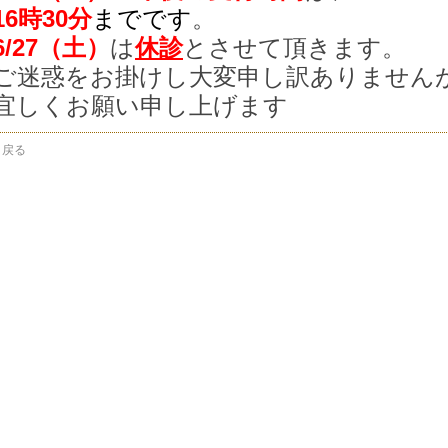
16時30分
までです
。
6/27
（土）
は
休診
とさせて頂きます。
ご迷惑をお掛けし大変申し訳ありません
宜しくお願い申し上げます
< 戻る